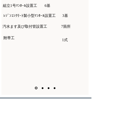
組立1号ﾏﾝﾎｰﾙ設置工
6基
ﾚｼﾞﾝｺﾝｸﾘｰﾄ製小型ﾏﾝﾎｰﾙ設置工
3基
汚水ます及び取付管設置工
7箇所
附帯工
1式
京葉興業株式会社