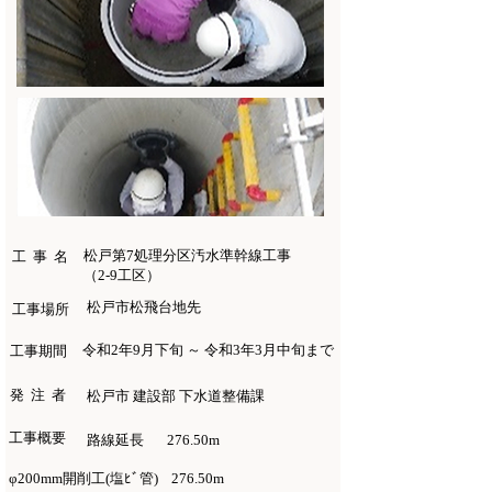
松戸第7処理分区汚水準幹線工事
工 事 名
（2-9工区）
松戸市松飛台地先
工事場所
令和2年9月下旬 ～ 令和3年3月中旬まで
工事期間
発 注 者
松戸市 建設部 下水道整備課
工事概要
路線延長
276.50m
φ200mm開削工(塩ﾋﾞ管)
276.50m